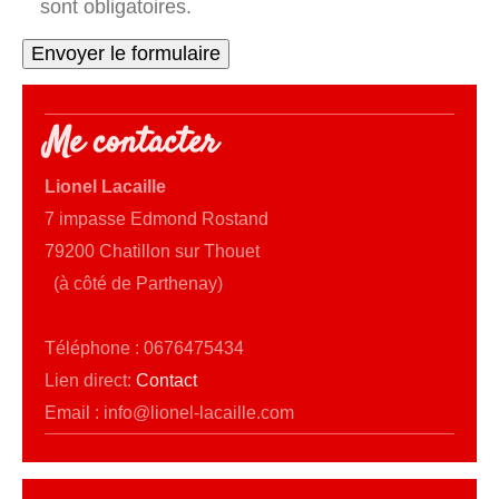
sont obligatoires.
Me contacter
Lionel Lacaille
7 impasse Edmond Rostand
79200 Chatillon sur Thouet
(à côté de Parthenay)
Téléphone : 0676475434
Lien direct:
Contact
Email : info@lionel-lacaille.com